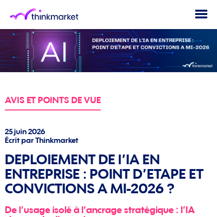
Togg
navi
AVIS ET POINTS DE VUE
25 juin 2026
Écrit par Thinkmarket
DEPLOIEMENT DE l’IA EN
ENTREPRISE : POINT D’ETAPE ET
CONVICTIONS A MI-2026 ?
De l’usage isolé à l’ancrage stratégique : l’IA