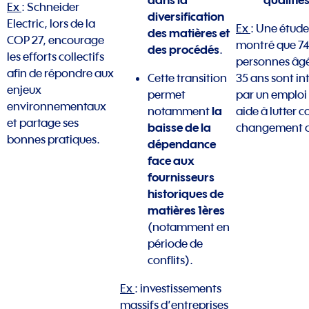
Ex
: Schneider
diversification
Electric, lors de la
Ex
: Une étud
des matières et
COP 27, encourage
montré que 7
des procédés
.
les efforts collectifs
personnes âgé
afin de répondre aux
Cette transition
35 ans sont in
enjeux
permet
par un emploi 
environnementaux
la
notamment
aide à lutter c
et partage ses
baisse de la
changement c
bonnes pratiques.
dépendance
face aux
fournisseurs
historiques de
matières 1ères
(notamment en
période de
conflits).
Ex
: investissements
massifs d’entreprises