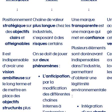
↓
↓
↓
Positionnement
Chaîne de valeur
Une marque
U
stratégique
plus longue
transparente
sur
chez les
est
ac
objectifs
des
industriels,
une marque qui
gé
clairs
confiance
et
s’exposant à des
met en
ce
atteignables
risques
ve
certains
Plusieurs éléments
Il est
On se doit de jouer
sont dorénavant
C
deux
indispensable
sur
indispensables
a 
phénomènes
d’avoir une
:
dans l’industrie,
la
vision
permettant
les
L’anticipation
,
ambitieuse
sur
d’obtenir une
év
par la
le long terme et
légitimité
modification
de mettre en
environnementale
des différentes
place des
:
chaînes
objectifs
internes à
Intégration
structurés
plus
charte
l’entreprise :
d’une