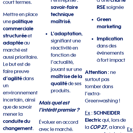
court termes.
savoir-faire
RSE
soignée
technique
Mettre en place
Green
politique
maîtrisé.
une
marketing
commerciale
L’adaptation
,
structurée
et
Implication
signifiant une
adaptée
au
dans des
réactivité en
marché est
événements
fonction de
aussi prioritaire.
à fort impact
l’actualité,
Le but est de
jouant sur une
faire preuve
Attention
: ne
maîtrise de la
d’agilité
dans
surtout pas
qualité
de ses
un
tomber dans
produits.
environnement
l’extra-
incertain, ainsi
Greenwashing !
Mais quel est
que de savoir
l’intérêt premier ?
SCHNEIDER
Ex
:
mener la
Electric
qui, lors de
conduite du
Évoluer en accord
COP 27
la
, a lancé
changement
.
avec le marché.
Ex