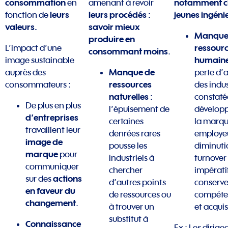
consommation
notamment ch
en
amenant à revoir
leurs
leurs procédés :
jeunes ingéni
fonction de
valeurs.
savoir mieux
Manque
produire en
ressour
L’impact d’une
consommant moins
.
humaine
image sustainable
Manque de
auprès des
perte d’a
ressources
consommateurs :
des indus
naturelles :
constaté
De plus en plus
l’épuisement de
dévelop
d’entreprises
certaines
la marq
travaillent leur
denrées rares
employeu
image de
pousse les
diminuti
marque
pour
industriels à
turnover
communiquer
chercher
impératif
actions
sur des
d’autres points
conserve
en faveur du
de ressources ou
compéte
changement
.
à trouver un
et acquis
substitut à
Connaissance
Ex
: Les dirige