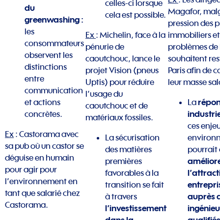
celles-ci lorsque
du
Magafor, malg
cela est possible.
greenwashing :
pression des p
les
Ex
: Michelin, face à la
immobiliers et
consommateurs
pénurie de
problèmes de 
observent les
caoutchouc, lance le
souhaitent res
distinctions
projet Vision (pneus
Paris afin de 
entre
Uptis) pour réduire
leur masse sal
communication
l’usage du
répon
et actions
La
caoutchouc et de
industri
concrètes.
matériaux fossiles.
ces enje
Ex
: Castorama avec
La sécurisation
environ
sa pub où un castor se
des matières
pourrait 
déguise en humain
amélior
premières
pour agir pour
l’attract
favorables à la
l’environnement en
entrepri
transition se fait
tant que salarié chez
auprès d
à travers
Castorama.
l’investissement
ingénieu
dans la
qualifiés