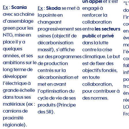
un appel
et s’est
“L
Scania
Ex
:
Skoda
Ex
:
se met à
engagé à
do
avec sa chaîne
la pointe en
renforcer la
l’
d’assemblage
changeant
collaboration
co
green pour les
les secteurs
progressivement ses
entre
en
NTG, mise en
public
privé
usines (objectif de
et
év
place il y a
décarbonisation
dans la lutte
mo
quelques
massif), s’affiche
contre la crise
l’
années, et ses
sur des programmes
climatique. Le but
co
ambitions sur le
de production
est de fixer des
fa
long terme de
centrés sur la
objectifs fondés,
in
développer
décarbonisation et
en toute
po
l’électrique à
met en avant
collaboration,
tr
grande échelle
l’optimisation du
pour contribuer à
én
dans tous ses
cycle de vie de ses
des normes.
rée
matériaux (ex :
produits (Principe
LO
camions de
des 5R).
Fr
proximité
régionale).